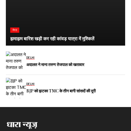
मेरठ
झमाझम बारिश खड़ी कर रही कांवड़ यात्रा में मुश्किलें
DELHI
अदालत ने माना तरुण तेजपाल को खतावार
DELHI
BJP को झटका TMC के तीन बागी सांसदों की दूरी