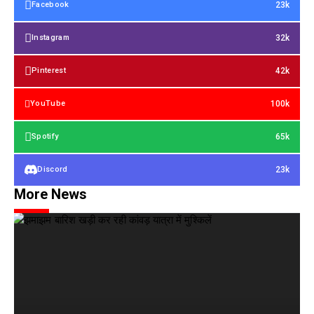
23k
Facebook
32k
Instagram
42k
Pinterest
100k
YouTube
65k
Spotify
23k
Discord
More News