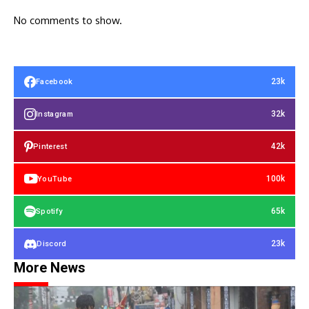
No comments to show.
23k
Facebook
32k
Instagram
42k
Pinterest
100k
YouTube
65k
Spotify
23k
Discord
More News