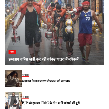
मेरठ
झमाझम बारिश खड़ी कर रही कांवड़ यात्रा में मुश्किलें
DELHI
अदालत ने माना तरुण तेजपाल को खतावार
DELHI
BJP को झटका TMC के तीन बागी सांसदों की दूरी