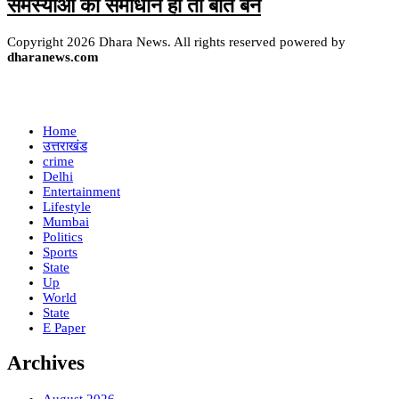
समस्याओं का समाधान हो तो बात बने
Copyright 2026 Dhara News. All rights reserved powered by
dharanews.com
Home
उत्तराखंड
crime
Delhi
Entertainment
Lifestyle
Mumbai
Politics
Sports
State
Up
World
State
E Paper
Archives