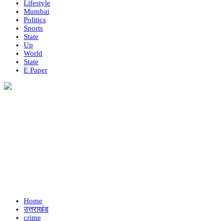
Lifestyle
Mumbai
Politics
Sports
State
Up
World
State
E Paper
Home
उत्तराखंड
crime