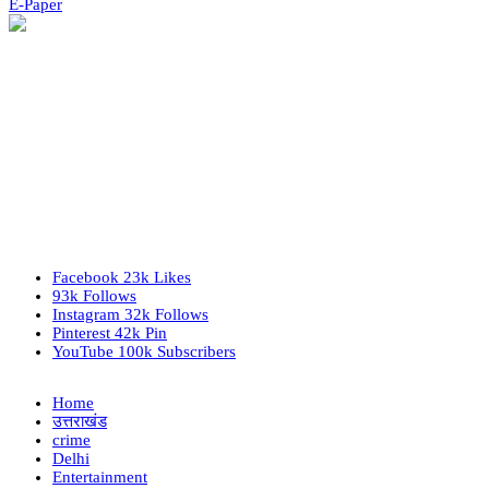
E-Paper
Facebook
23k
Likes
93k
Follows
Instagram
32k
Follows
Pinterest
42k
Pin
YouTube
100k
Subscribers
Home
उत्तराखंड
crime
Delhi
Entertainment