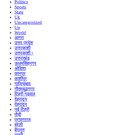
Politics
Sports
State
Uk
Uncategorized
Up
World
आगरा
उत्तर प्रदेश
उत्तरकाशी
उत्तरकाशी।
उत्तराखंड
ऊधमसिंहनगर
ओडिशा
कानपुर
काशीपुर
गाजियाबाद
गौतमबुद्धनगर
टिहरी गढ़वाल
देहरादून
देहरादून
नई टिहरी
पौड़ी
प्रयागराज
बरेली
बेंगलुरु