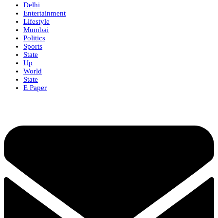
Delhi
Entertainment
Lifestyle
Mumbai
Politics
Sports
State
Up
World
State
E Paper