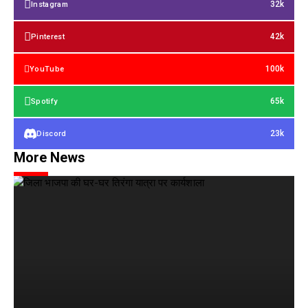
32k
Instagram
42k
Pinterest
100k
YouTube
65k
Spotify
23k
Discord
More News