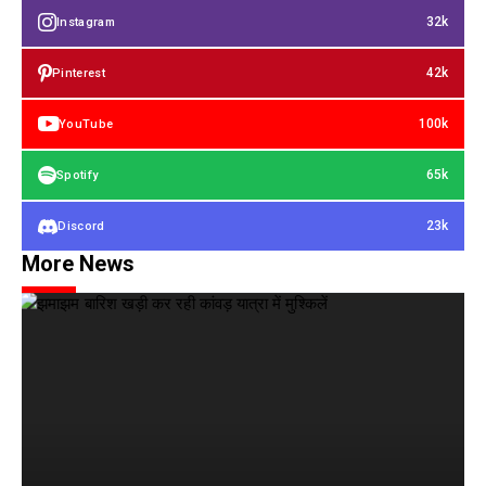
32k
Instagram
42k
Pinterest
100k
YouTube
65k
Spotify
23k
Discord
More News