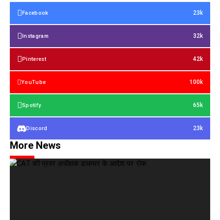
23k
Facebook
32k
Instagram
42k
Pinterest
100k
YouTube
65k
Spotify
23k
Discord
More News