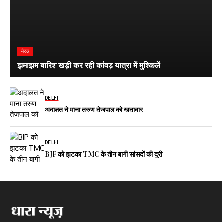
मेरठ
झमाझम बारिश खड़ी कर रही कांवड़ यात्रा में मुश्किलें
DELHI
अदालत ने माना तरुण तेजपाल को खतावार
DELHI
BJP को झटका TMC के तीन बागी सांसदों की दूरी