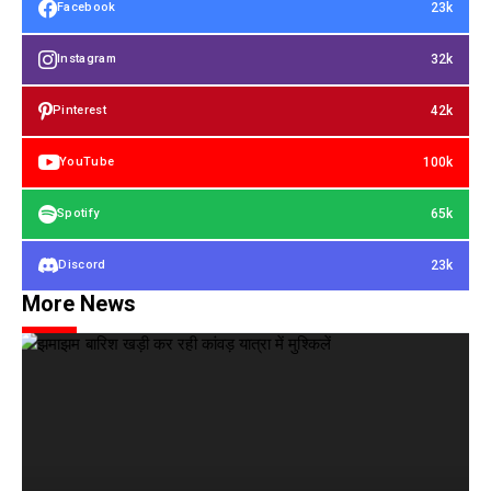
23k
Facebook
32k
Instagram
42k
Pinterest
100k
YouTube
65k
Spotify
23k
Discord
More News