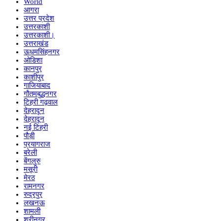
World
आगरा
उत्तर प्रदेश
उत्तरकाशी
उत्तरकाशी।
उत्तराखंड
ऊधमसिंहनगर
ओडिशा
कानपुर
काशीपुर
गाजियाबाद
गौतमबुद्धनगर
टिहरी गढ़वाल
देहरादून
देहरादून
नई टिहरी
पौड़ी
प्रयागराज
बरेली
बेंगलुरु
मसूरी
मेरठ
रामनगर
रुद्रपुर
लखनऊ
शामली
श्रीनगर