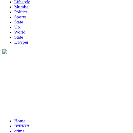
Lifestyle
Mumbai
Politics
Sports
State
Up
World
State
E Paper
Home
उत्तराखंड
crime