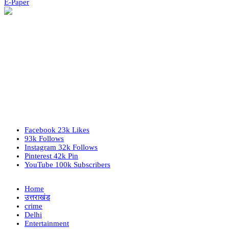
E-Paper
Facebook
23k
Likes
93k
Follows
Instagram
32k
Follows
Pinterest
42k
Pin
YouTube
100k
Subscribers
Home
उत्तराखंड
crime
Delhi
Entertainment