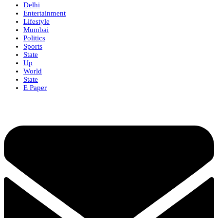
Delhi
Entertainment
Lifestyle
Mumbai
Politics
Sports
State
Up
World
State
E Paper