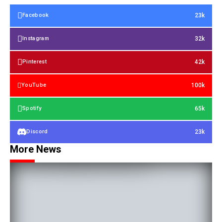
23k
Facebook
32k
Instagram
42k
Pinterest
100k
YouTube
65k
Spotify
23k
Discord
More News