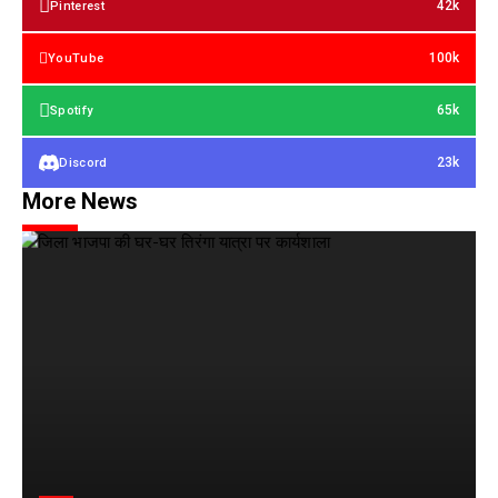
42k
Pinterest
100k
YouTube
65k
Spotify
23k
Discord
More News