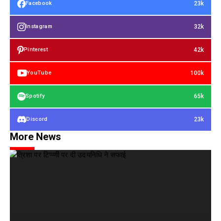
23k
Facebook
32k
Instagram
42k
Pinterest
100k
YouTube
65k
Spotify
23k
Discord
More News