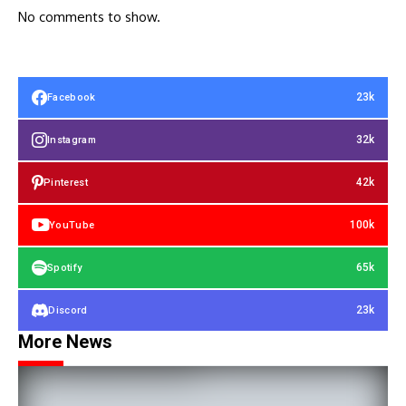
No comments to show.
23k
Facebook
32k
Instagram
42k
Pinterest
100k
YouTube
65k
Spotify
23k
Discord
More News