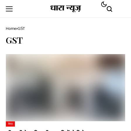
Home
GST
GST
मेरठ