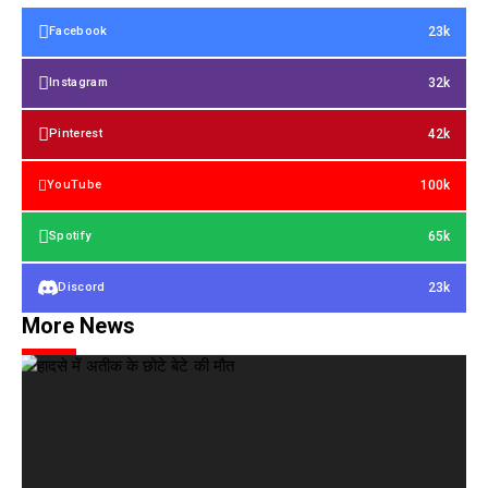
23k
Facebook
32k
Instagram
42k
Pinterest
100k
YouTube
65k
Spotify
23k
Discord
More News