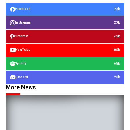
23k
Facebook
32k
Instagram
42k
Pinterest
100k
YouTube
65k
Spotify
23k
Discord
More News