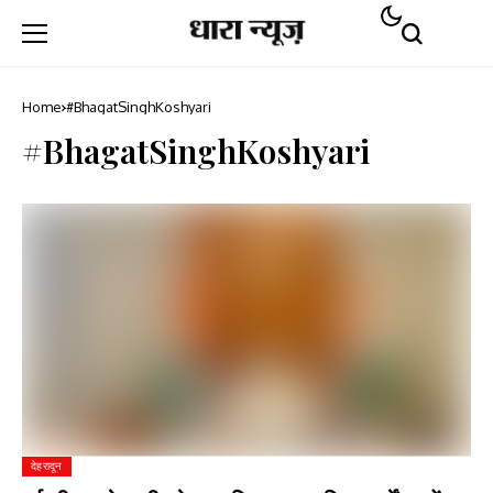
Home
#BhagatSinghKoshyari
#BhagatSinghKoshyari
देहरादून