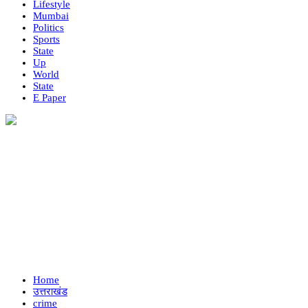
Lifestyle
Mumbai
Politics
Sports
State
Up
World
State
E Paper
Home
उत्तराखंड
crime