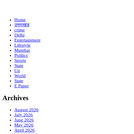
Home
उत्तराखंड
crime
Delhi
Entertainment
Lifestyle
Mumbai
Politics
Sports
State
Up
World
State
E Paper
Archives
August 2026
July 2026
June 2026
May 2026
April 2026