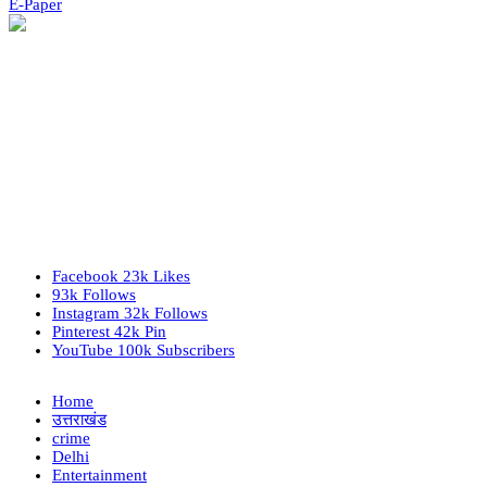
E-Paper
Facebook
23k
Likes
93k
Follows
Instagram
32k
Follows
Pinterest
42k
Pin
YouTube
100k
Subscribers
Home
उत्तराखंड
crime
Delhi
Entertainment