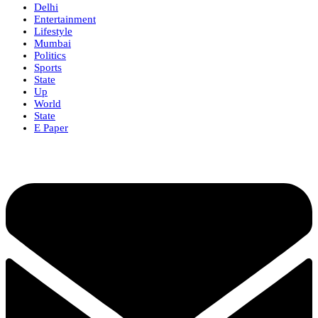
Delhi
Entertainment
Lifestyle
Mumbai
Politics
Sports
State
Up
World
State
E Paper