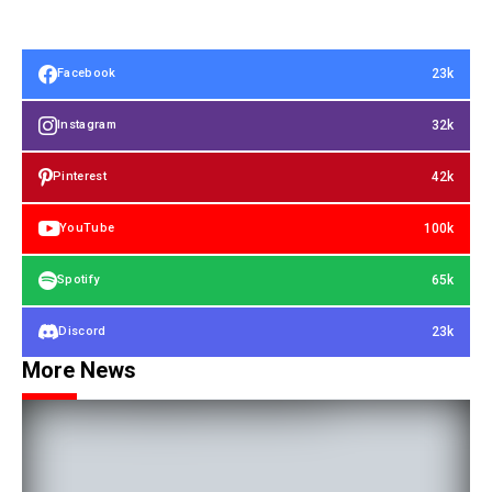
23k
Facebook
32k
Instagram
42k
Pinterest
100k
YouTube
65k
Spotify
23k
Discord
More News