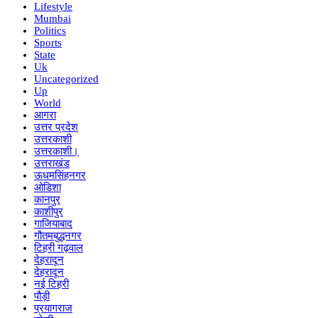
Lifestyle
Mumbai
Politics
Sports
State
Uk
Uncategorized
Up
World
आगरा
उत्तर प्रदेश
उत्तरकाशी
उत्तरकाशी।
उत्तराखंड
ऊधमसिंहनगर
ओडिशा
कानपुर
काशीपुर
गाजियाबाद
गौतमबुद्धनगर
टिहरी गढ़वाल
देहरादून
देहरादून
नई टिहरी
पौड़ी
प्रयागराज