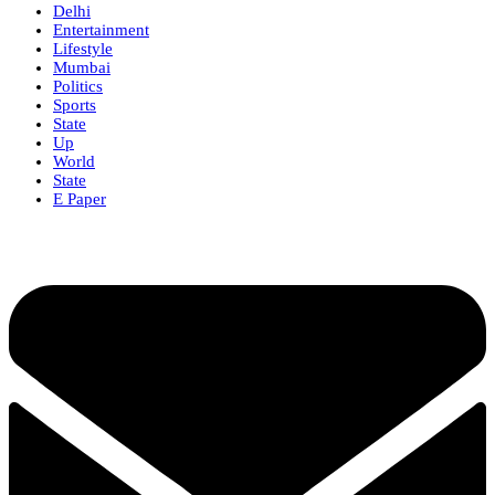
Delhi
Entertainment
Lifestyle
Mumbai
Politics
Sports
State
Up
World
State
E Paper