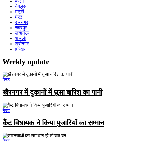
बरेली
बेंगलुरु
मसूरी
मेरठ
रामनगर
रुद्रपुर
लखनऊ
शामली
श्रीनगर
हरिद्वार
Weekly update
मेरठ
खैरनगर में दुकानों में घुसा बारिश का पानी
मेरठ
कैंट विधायक ने किया पुजारियों का सम्मान
मेरठ