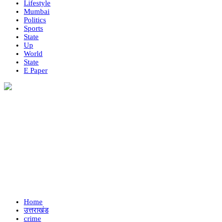
Lifestyle
Mumbai
Politics
Sports
State
Up
World
State
E Paper
Home
उत्तराखंड
crime