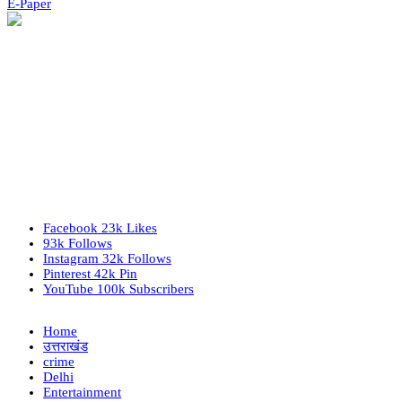
E-Paper
Facebook
23k
Likes
93k
Follows
Instagram
32k
Follows
Pinterest
42k
Pin
YouTube
100k
Subscribers
Home
उत्तराखंड
crime
Delhi
Entertainment