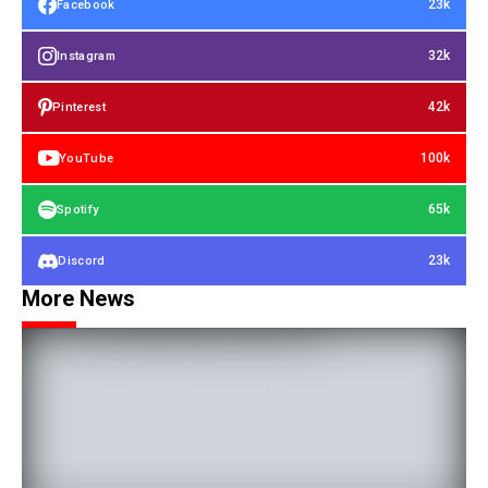
23k
Facebook
32k
Instagram
42k
Pinterest
100k
YouTube
65k
Spotify
23k
Discord
More News