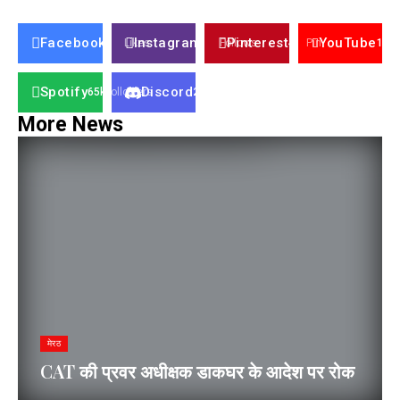
Facebook
Instagram
Pinterest
YouTube
23k
Likes
32k
Follows
42k
Pin
100
Spotify
Discord
65k
Followers
23k
Followers
More News
मेरठ
CAT की प्रवर अधीक्षक डाकघर के आदेश पर रोक