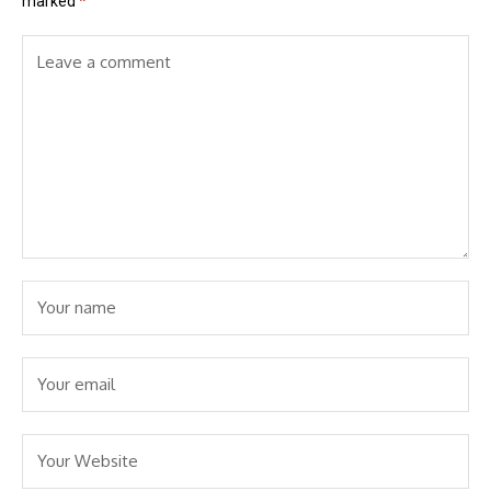
marked
*