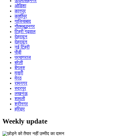
ऊधमसिंहनगर
ओडिशा
कानपुर
काशीपुर
गाजियाबाद
गौतमबुद्धनगर
टिहरी गढ़वाल
देहरादून
देहरादून
नई टिहरी
पौड़ी
प्रयागराज
बरेली
बेंगलुरु
मसूरी
मेरठ
रामनगर
रुद्रपुर
लखनऊ
शामली
श्रीनगर
हरिद्वार
Weekly update