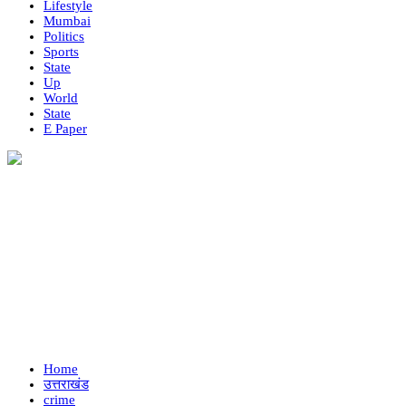
Lifestyle
Mumbai
Politics
Sports
State
Up
World
State
E Paper
Home
उत्तराखंड
crime