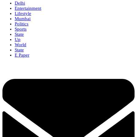
Delhi
Entertainment
Lifestyle
Mumbai
Politics
Sports
State
Up
World
State
E Paper