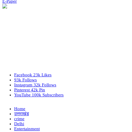
E-Paper
Facebook
23k
Likes
93k
Follows
Instagram
32k
Follows
Pinterest
42k
Pin
YouTube
100k
Subscribers
Home
उत्तराखंड
crime
Delhi
Entertainment