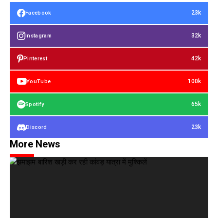
23k
Facebook
32k
Instagram
42k
Pinterest
100k
YouTube
65k
Spotify
23k
Discord
More News