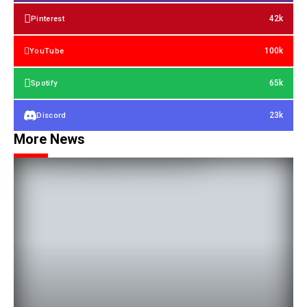
42k
Pinterest
100k
YouTube
65k
Spotify
23k
Discord
More News