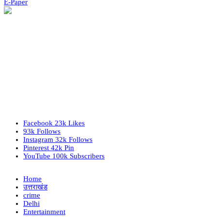
E-Paper
Facebook
23k
Likes
93k
Follows
Instagram
32k
Follows
Pinterest
42k
Pin
YouTube
100k
Subscribers
Home
उत्तराखंड
crime
Delhi
Entertainment