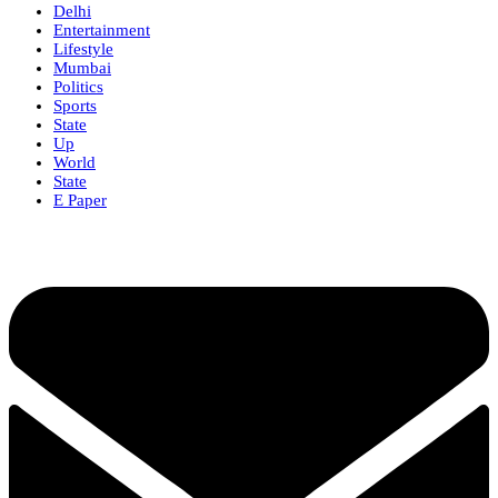
Delhi
Entertainment
Lifestyle
Mumbai
Politics
Sports
State
Up
World
State
E Paper