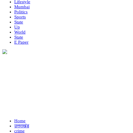
Lifestyle
Mumbai
Politics
Sports
State
Up
World
State
E Paper
Home
उत्तराखंड
crime