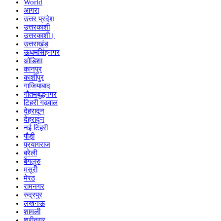
World
आगरा
उत्तर प्रदेश
उत्तरकाशी
उत्तरकाशी।
उत्तराखंड
ऊधमसिंहनगर
ओडिशा
कानपुर
काशीपुर
गाजियाबाद
गौतमबुद्धनगर
टिहरी गढ़वाल
देहरादून
देहरादून
नई टिहरी
पौड़ी
प्रयागराज
बरेली
बेंगलुरु
मसूरी
मेरठ
रामनगर
रुद्रपुर
लखनऊ
शामली
श्रीनगर