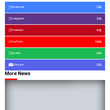
23k
Facebook
32k
Instagram
42k
Pinterest
100k
YouTube
65k
Spotify
23k
Discord
More News