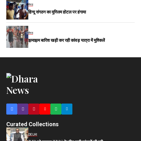
मेरठ
हिन्दू संगठन का मुस्लिम होटल पर हंगामा
मेरठ
झमाझम बारिश खड़ी कर रही कांवड़ यात्रा में मुश्किलें
Curated Collections
DELHI