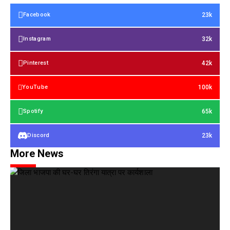
23k
Facebook
32k
Instagram
42k
Pinterest
100k
YouTube
65k
Spotify
23k
Discord
More News