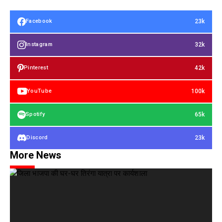
23k
Facebook
32k
Instagram
42k
Pinterest
100k
YouTube
65k
Spotify
23k
Discord
More News