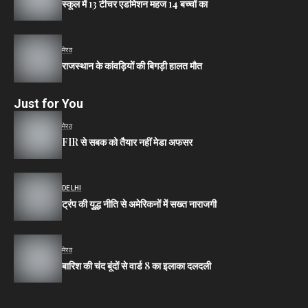
स्कूल में 13 टीचर एडमिशन महज 14 बच्चों का
मेरठ
राजस्थान के कांवड़ियों की बिगड़ी हालत मौत
Just for You
मेरठ
FIR से सबक को तैयार नहीं मेडा अफसर
DELHI
ट्रंप की युूद्ध नीति से अमेरिकनों में सख्त नाराजगी
मेरठ
बारिश की चंद बूंदों से वार्ड 8 का इलाका दलदली