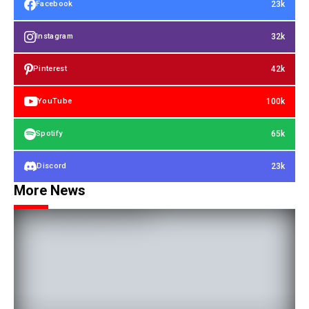
23k
Facebook
32k
Instagram
42k
Pinterest
100k
YouTube
65k
Spotify
23k
Discord
More News