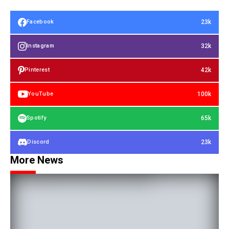
23k
Facebook
32k
Instagram
42k
Pinterest
100k
YouTube
65k
Spotify
23k
Discord
More News