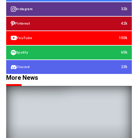
32k
Instagram
42k
Pinterest
100k
YouTube
65k
Spotify
23k
Discord
More News