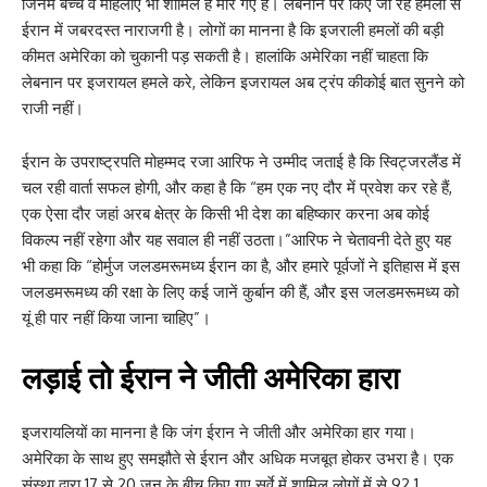
जिनमें बच्चे व महिलाएं भी शामिल हैं मारे गए हैं। लेबनान पर किए जा रहे हमलों से
ईरान में जबरदस्त नाराजगी है। लोगों का मानना है कि इजराली हमलों की बड़ी
कीमत अमेरिका को चुकानी पड़ सकती है। हालांकि अमेरिका नहीं चाहता कि
लेबनान पर इजरायल हमले करे, लेकिन इजरायल अब ट्रंप कीकोई बात सुनने को
राजी नहीं।
ईरान के उपराष्ट्रपति मोहम्मद रजा आरिफ ने उम्मीद जताई है कि स्विट्जरलैंड में
चल रही वार्ता सफल होगी, और कहा है कि “हम एक नए दौर में प्रवेश कर रहे हैं,
एक ऐसा दौर जहां अरब क्षेत्र के किसी भी देश का बहिष्कार करना अब कोई
विकल्प नहीं रहेगा और यह सवाल ही नहीं उठता।”आरिफ ने चेतावनी देते हुए यह
भी कहा कि “होर्मुज जलडमरूमध्य ईरान का है, और हमारे पूर्वजों ने इतिहास में इस
जलडमरूमध्य की रक्षा के लिए कई जानें कुर्बान की हैं, और इस जलडमरूमध्य को
यूं ही पार नहीं किया जाना चाहिए”।
लड़ाई तो ईरान ने जीती अमेरिका हारा
इजरायलियों का मानना है कि जंग ईरान ने जीती और अमेरिका हार गया।
अमेरिका के साथ हुए समझौते से ईरान और अधिक मजबूत होकर उभरा है। एक
संस्था द्वारा 17 से 20 जून के बीच किए गए सर्वे में शामिल लोगों में से 92.1