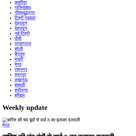
काशीपुर
गाजियाबाद
गौतमबुद्धनगर
टिहरी गढ़वाल
देहरादून
देहरादून
नई टिहरी
पौड़ी
प्रयागराज
बरेली
बेंगलुरु
मसूरी
मेरठ
रामनगर
रुद्रपुर
लखनऊ
शामली
श्रीनगर
हरिद्वार
Weekly update
मेरठ