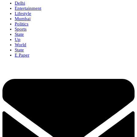
Delhi
Entertainment
Lifestyle
Mumbai
Politics
Sports
State
Up
World
State
E Paper