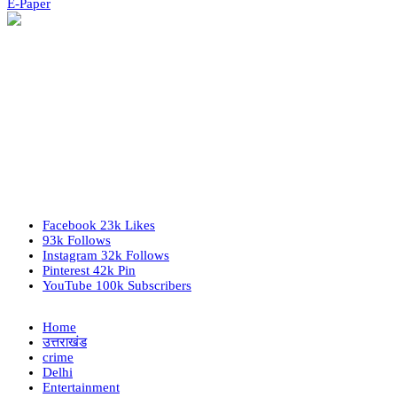
E-Paper
Facebook
23k
Likes
93k
Follows
Instagram
32k
Follows
Pinterest
42k
Pin
YouTube
100k
Subscribers
Home
उत्तराखंड
crime
Delhi
Entertainment