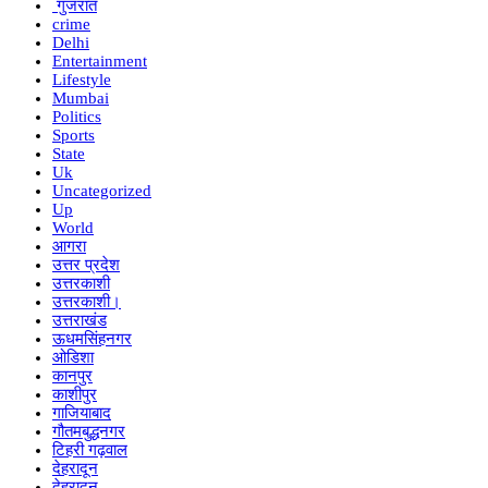
गुजरात
crime
Delhi
Entertainment
Lifestyle
Mumbai
Politics
Sports
State
Uk
Uncategorized
Up
World
आगरा
उत्तर प्रदेश
उत्तरकाशी
उत्तरकाशी।
उत्तराखंड
ऊधमसिंहनगर
ओडिशा
कानपुर
काशीपुर
गाजियाबाद
गौतमबुद्धनगर
टिहरी गढ़वाल
देहरादून
देहरादून