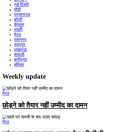
नई टिहरी
पौड़ी
प्रयागराज
बरेली
बेंगलुरु
मसूरी
मेरठ
रामनगर
रुद्रपुर
लखनऊ
शामली
श्रीनगर
हरिद्वार
Weekly update
मेरठ
छोड़ने को तैयार नहीं उम्मीद का दामन
मेरठ