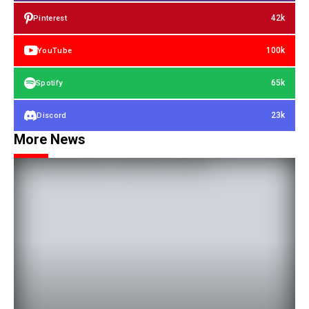
42k
Pinterest
100k
YouTube
65k
Spotify
23k
Discord
More News