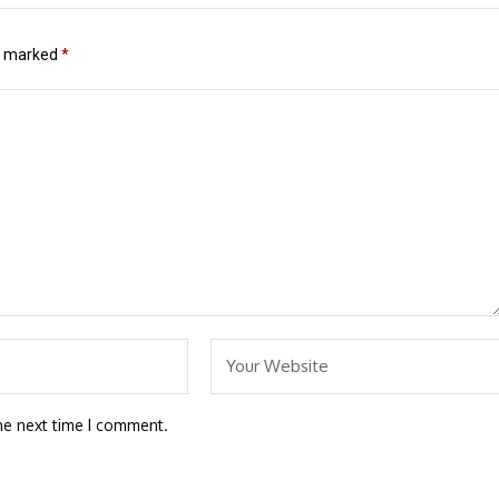
re marked
*
he next time I comment.