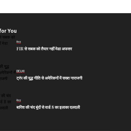
for You
मेरठ
FIR से सबक को तैयार नहीं मेडा अफसर
DELHI
ट्रंप की युूद्ध नीति से अमेरिकनों में सख्त नाराजगी
मेरठ
बारिश की चंद बूंदों से वार्ड 8 का इलाका दलदली