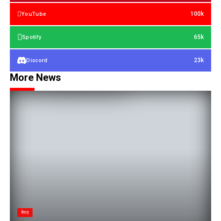
100k
YouTube
65k
Spotify
23k
Discord
More News
मेरठ