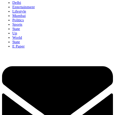
Delhi
Entertainment
Lifestyle
Mumbai
Politics
Sports
State
Up
World
State
E Paper