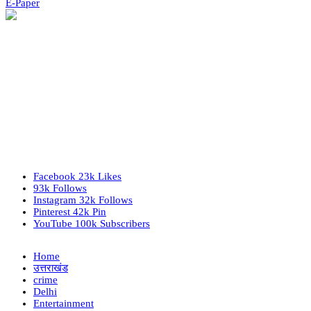
E-Paper
Facebook
23k
Likes
93k
Follows
Instagram
32k
Follows
Pinterest
42k
Pin
YouTube
100k
Subscribers
Home
उत्तराखंड
crime
Delhi
Entertainment