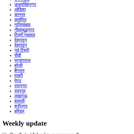
ऊधमसिंहनगर
ओडिशा
कानपुर
काशीपुर
गाजियाबाद
गौतमबुद्धनगर
टिहरी गढ़वाल
देहरादून
देहरादून
नई टिहरी
पौड़ी
प्रयागराज
बरेली
बेंगलुरु
मसूरी
मेरठ
रामनगर
रुद्रपुर
लखनऊ
शामली
श्रीनगर
हरिद्वार
Weekly update