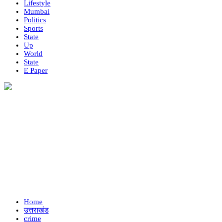
Lifestyle
Mumbai
Politics
Sports
State
Up
World
State
E Paper
Home
उत्तराखंड
crime